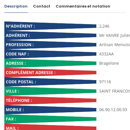
Description
Contact
Commentaires et notation
N°ADHÉRENT :
2,246
ADHÉRENT :
Mr VAIVRE Julie
PROFESSION :
Artisan Menuisi
CODE NAF :
4332AA
ADRESSE :
Bragelone
COMPLÉMENT ADRESSE :
CODE POSTAL :
97118
VILLE :
SAINT FRANCOI
TÉLÉPHONE :
MOBILE :
06.90.12.00.93
FAX :
MAIL :