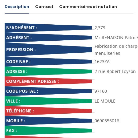
Description
Contact
Commentaires et notation
N°ADHÉRENT :
2,379
ADHÉRENT :
Mr RENAISON Patric
Fabrication de charp
PROFESSION :
menuiseries
CODE NAF :
1623ZA
ADRESSE :
2 rue Robert Loyson
COMPLÉMENT ADRESSE :
CODE POSTAL :
97160
VILLE :
LE MOULE
TÉLÉPHONE :
MOBILE :
0690356016
FAX :