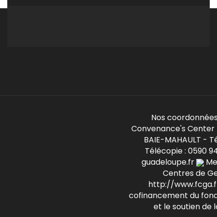
Nos coordonnées
Convenance's Center -
BAIE-MAHAULT - Té
Télécopie : 0590 9
guadeloupe.fr
Mem
Centres de G
http://www.fcga.fr
cofinancement du fond
et le soutien de