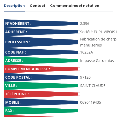
Description
Contact
Commentaires et notation
N°ADHÉRENT :
2,396
ADHÉRENT :
Société EURL VIBOIS
Fabrication de charp
PROFESSION :
menuiseries
CODE NAF :
1623ZA
ADRESSE :
Impasse Gardenias
COMPLÉMENT ADRESSE :
CODE POSTAL :
97120
VILLE :
SAINT CLAUDE
TÉLÉPHONE :
MOBILE :
0690419435
FAX :