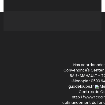
Nos coordonnées
Convenance's Center -
BAIE-MAHAULT - Té
Télécopie : 0590 9
guadeloupe.fr
Mem
Centres de G
http://www.fcga.fr
cofinancement du fond