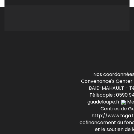
Nos coordonnées
Convenance's Center -
BAIE-MAHAULT - Té
Télécopie : 0590 9
guadeloupe.fr
Mem
Centres de G
http://www.fcga.fr
cofinancement du fond
et le soutien de