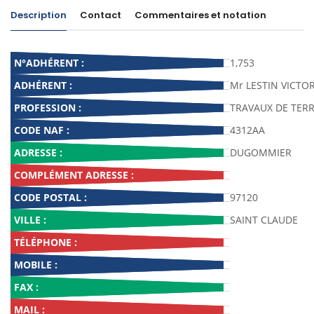
Description
Contact
Commentaires et notation
N°ADHÉRENT :
1,753
ADHÉRENT :
Mr LESTIN VICT
PROFESSION :
TRAVAUX DE TER
CODE NAF :
4312AA
ADRESSE :
DUGOMMIER
COMPLÉMENT ADRESSE :
CODE POSTAL :
97120
VILLE :
SAINT CLAUDE
TÉLÉPHONE :
MOBILE :
FAX :
MAIL :