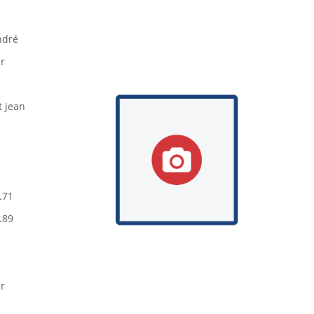
ndré
er
t jean
.71
.89
er