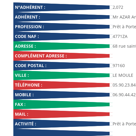
N°ADHÉRENT :
2,072
ADHÉRENT :
Mr AZAR A
PROFESSION :
Prêt à Port
CODE NAF :
4771ZA
ADRESSE :
68 rue sain
COMPLÉMENT ADRESSE :
CODE POSTAL :
97160
VILLE :
LE MOULE
TÉLÉPHONE :
05.90.23.84
MOBILE :
06.90.44.42
FAX :
MAIL :
ACTIVITÉ :
Prêt à Port