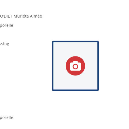
BO’DIET Muriéta Aimée
porelle
ssing
porelle