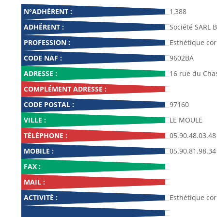
N°ADHÉRENT :
1,388
ADHÉRENT :
Société SARL 
PROFESSION :
Esthétique cor
CODE NAF :
9602BA
ADRESSE :
16 rue du Cha
COMPLÉMENT ADRESSE :
CODE POSTAL :
97160
VILLE :
LE MOULE
TÉLÉPHONE :
05.90.48.03.48
MOBILE :
05.90.81.98.34
FAX :
MAIL :
ACTIVITÉ :
Esthétique cor