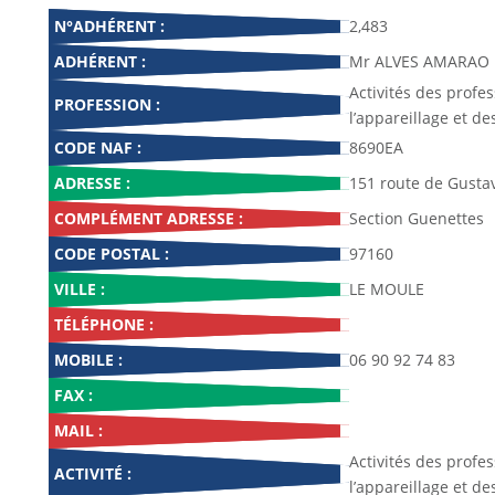
N°ADHÉRENT :
2,483
ADHÉRENT :
Mr ALVES AMARAO 
Activités des profe
PROFESSION :
l’appareillage et de
CODE NAF :
8690EA
ADRESSE :
151 route de Gusta
COMPLÉMENT ADRESSE :
Section Guenettes
CODE POSTAL :
97160
VILLE :
LE MOULE
TÉLÉPHONE :
MOBILE :
06 90 92 74 83
FAX :
MAIL :
Activités des profe
ACTIVITÉ :
l’appareillage et de