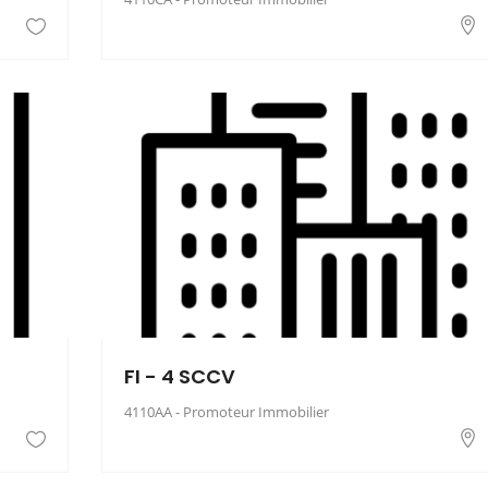
FI - 4 SCCV
4110AA - Promoteur Immobilier