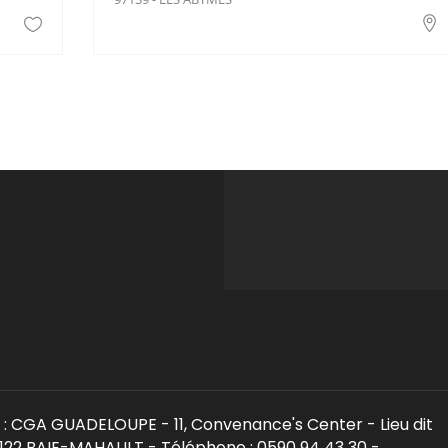
: CGA GUADELOUPE - 11, Convenance's Center - Lieu dit
22 BAIE-MAHAULT - Téléphone : 0590 94 43 30 -