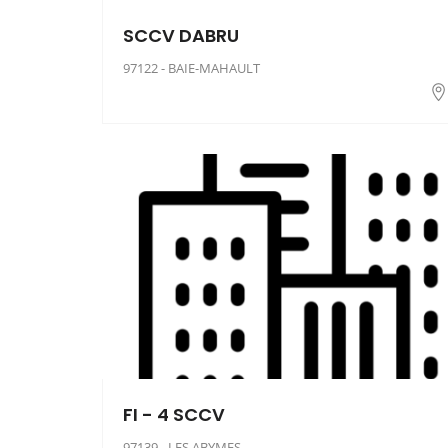
SCCV DABRU
97122 - BAIE-MAHAULT
FI - 4 SCCV
97139 - LES ABYMES