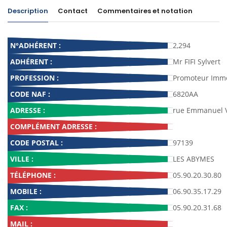
Description
Contact
Commentaires et notation
N°ADHÉRENT :
2,294
ADHÉRENT :
Mr FIFI Sylvert
PROFESSION :
Promoteur Immo
CODE NAF :
6820AA
ADRESSE :
rue Emmanuel 
COMPLÉMENT ADRESSE :
CODE POSTAL :
97139
VILLE :
LES ABYMES
TÉLÉPHONE :
05.90.20.30.80
MOBILE :
06.90.35.17.29
FAX :
05.90.20.31.68
MAIL :