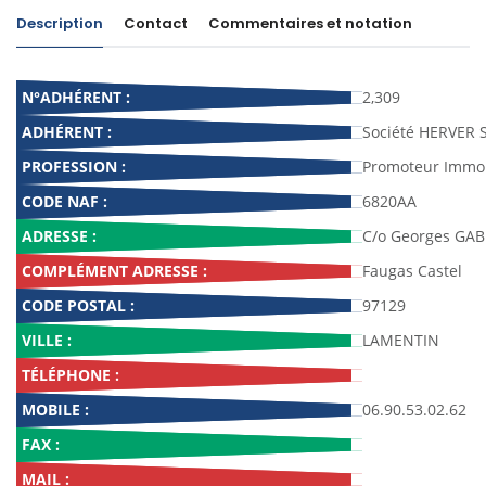
Description
Contact
Commentaires et notation
N°ADHÉRENT :
2,309
ADHÉRENT :
Société HERVER S
PROFESSION :
Promoteur Immob
CODE NAF :
6820AA
ADRESSE :
C/o Georges GAB
COMPLÉMENT ADRESSE :
Faugas Castel
CODE POSTAL :
97129
VILLE :
LAMENTIN
TÉLÉPHONE :
MOBILE :
06.90.53.02.62
FAX :
MAIL :