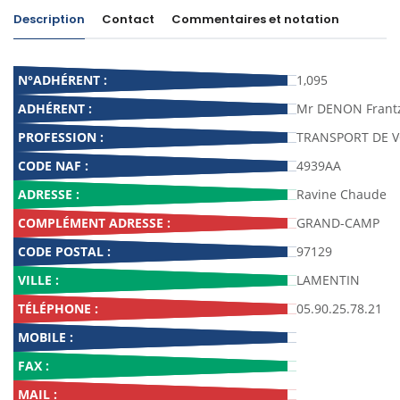
Description
Contact
Commentaires et notation
N°ADHÉRENT :
1,095
ADHÉRENT :
Mr DENON Frant
PROFESSION :
TRANSPORT DE 
CODE NAF :
4939AA
ADRESSE :
Ravine Chaude
COMPLÉMENT ADRESSE :
GRAND-CAMP
CODE POSTAL :
97129
VILLE :
LAMENTIN
TÉLÉPHONE :
05.90.25.78.21
MOBILE :
FAX :
MAIL :