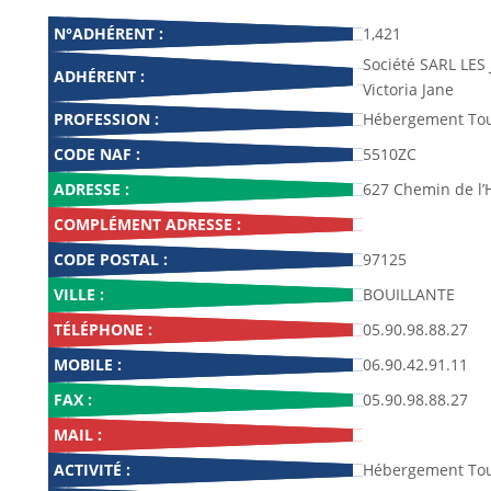
N°ADHÉRENT :
1,421
Société SARL LES
ADHÉRENT :
Victoria Jane
PROFESSION :
Hébergement Tou
CODE NAF :
5510ZC
ADRESSE :
627 Chemin de l’
COMPLÉMENT ADRESSE :
CODE POSTAL :
97125
VILLE :
BOUILLANTE
TÉLÉPHONE :
05.90.98.88.27
MOBILE :
06.90.42.91.11
FAX :
05.90.98.88.27
MAIL :
ACTIVITÉ :
Hébergement Tou