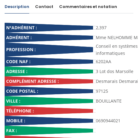
Description
Contact
Commentaires et notation
N°ADHÉRENT :
2,397
ADHÉRENT :
Mme NELHOMME Mari
Conseil en systèmes 
PROFESSION :
informatiques
CODE NAF :
6202AA
ADRESSE :
3 Lot dos Marsolle
COMPLÉMENT ADRESSE :
Desmarais Desmara
CODE POSTAL :
97125
VILLE :
BOUILLANTE
TÉLÉPHONE :
MOBILE :
0690944021
FAX :