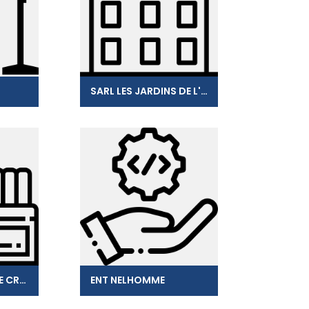
SARL LES JARDINS DE L'ESPERANCE
COCOPASSION ICE CREAM
ENT NELHOMME