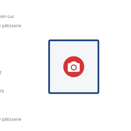
ean-Luc
 pâtisserie
E
75
 pâtisserie