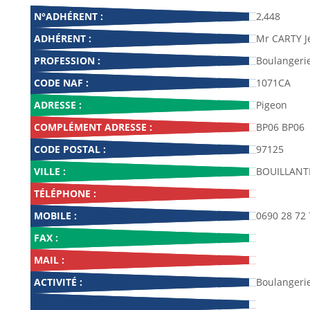
N°ADHÉRENT :
2,448
ADHÉRENT :
Mr CARTY J
PROFESSION :
Boulangerie
CODE NAF :
1071CA
ADRESSE :
Pigeon
COMPLÉMENT ADRESSE :
BP06 BP06
CODE POSTAL :
97125
VILLE :
BOUILLANT
TÉLÉPHONE :
MOBILE :
0690 28 72 
FAX :
MAIL :
ACTIVITÉ :
Boulangerie