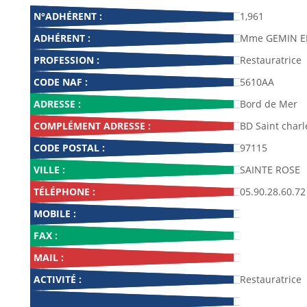
N°ADHÉRENT :
1,961
ADHÉRENT :
Mme GEMIN EP
PROFESSION :
Restauratrice
CODE NAF :
5610AA
ADRESSE :
Bord de Mer
COMPLÉMENT ADRESSE :
BD Saint charl
CODE POSTAL :
97115
VILLE :
SAINTE ROSE
TÉLÉPHONE :
05.90.28.60.72
MOBILE :
FAX :
MAIL :
ACTIVITÉ :
Restauratrice