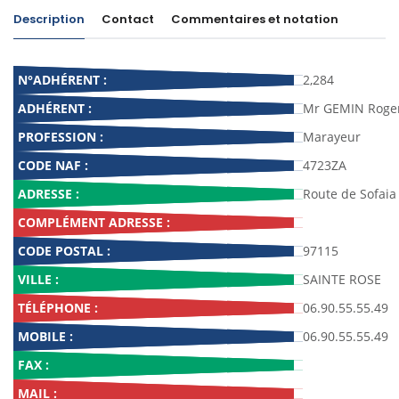
Description
Contact
Commentaires et notation
N°ADHÉRENT :
2,284
ADHÉRENT :
Mr GEMIN Roge
PROFESSION :
Marayeur
CODE NAF :
4723ZA
ADRESSE :
Route de Sofaia
COMPLÉMENT ADRESSE :
CODE POSTAL :
97115
VILLE :
SAINTE ROSE
TÉLÉPHONE :
06.90.55.55.49
MOBILE :
06.90.55.55.49
FAX :
MAIL :