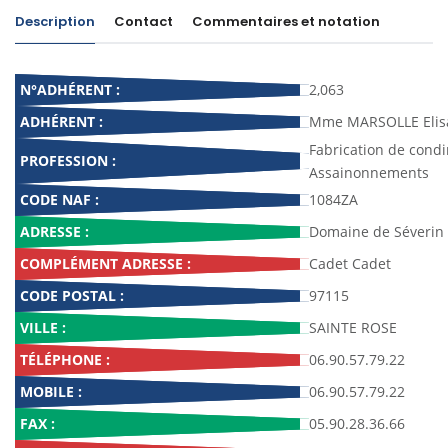
Description
Contact
Commentaires et notation
N°ADHÉRENT :
2,063
ADHÉRENT :
Mme MARSOLLE Elis
Fabrication de cond
PROFESSION :
Assainonnements
CODE NAF :
1084ZA
ADRESSE :
Domaine de Séverin
COMPLÉMENT ADRESSE :
Cadet Cadet
CODE POSTAL :
97115
VILLE :
SAINTE ROSE
TÉLÉPHONE :
06.90.57.79.22
MOBILE :
06.90.57.79.22
FAX :
05.90.28.36.66