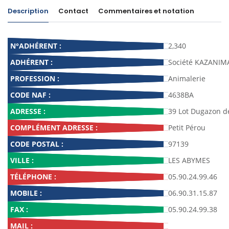
Description
Contact
Commentaires et notation
N°ADHÉRENT :
2,340
ADHÉRENT :
Société KAZANIMA
PROFESSION :
Animalerie
CODE NAF :
4638BA
ADRESSE :
39 Lot Dugazon 
COMPLÉMENT ADRESSE :
Petit Pérou
CODE POSTAL :
97139
VILLE :
LES ABYMES
TÉLÉPHONE :
05.90.24.99.46
MOBILE :
06.90.31.15.87
FAX :
05.90.24.99.38
MAIL :