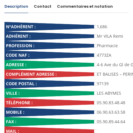
Description
Contact
Commentaires et notation
N°ADHÉRENT :
1,686
ADHÉRENT :
Mr VILA Remi
PROFESSION :
Pharmacie
CODE NAF :
4773ZA
ADRESSE :
4-6 Ave du Gl de 
COMPLÉMENT ADRESSE :
ET BALISES – PER
CODE POSTAL :
97139
VILLE :
LES ABYMES
TÉLÉPHONE :
05.90.83.48.48
MOBILE :
06.90.63.63.58
FAX :
05.90.89.44.64
MAIL :