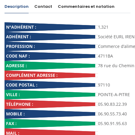
Description
Contact
Commentaires et notation
N°ADHÉRENT :
1,321
ADHÉRENT :
Société EURL IREN
PROFESSION :
Commerce d’alime
CODE NAF :
4711BA
ADRESSE :
78 rue du Chemin
COMPLÉMENT ADRESSE :
CODE POSTAL :
97110
VILLE :
POINTE-A-PITRE
TÉLÉPHONE :
05.90.83.22.39
MOBILE :
06.90.55.73.40
FAX :
05.90.91.95.63
MAIL :