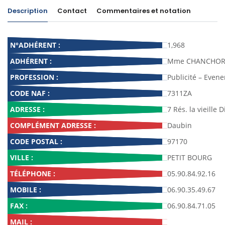
Description
Contact
Commentaires et notation
N°ADHÉRENT :
1,968
ADHÉRENT :
Mme CHANCHORLE
PROFESSION :
Publicité – Even
CODE NAF :
7311ZA
ADRESSE :
7 Rés. la vieille D
COMPLÉMENT ADRESSE :
Daubin
CODE POSTAL :
97170
VILLE :
PETIT BOURG
TÉLÉPHONE :
05.90.84.92.16
MOBILE :
06.90.35.49.67
FAX :
06.90.84.71.05
MAIL :