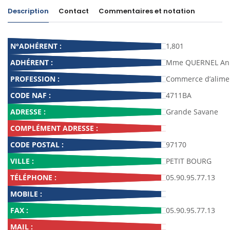
Description
Contact
Commentaires et notation
N°ADHÉRENT :
1,801
ADHÉRENT :
Mme QUERNEL Ani
PROFESSION :
Commerce d’alimen
CODE NAF :
4711BA
ADRESSE :
Grande Savane
COMPLÉMENT ADRESSE :
CODE POSTAL :
97170
VILLE :
PETIT BOURG
TÉLÉPHONE :
05.90.95.77.13
MOBILE :
FAX :
05.90.95.77.13
MAIL :