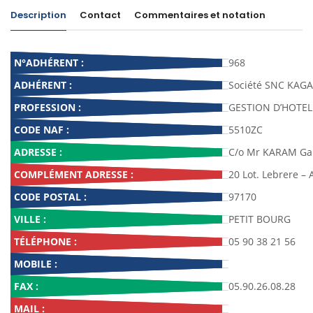
Description
Contact
Commentaires et notation
N°ADHÉRENT :
968
ADHÉRENT :
Société SNC KAG
PROFESSION :
GESTION D’HOTEL
CODE NAF :
5510ZC
ADRESSE :
C/o Mr KARAM Gab
COMPLÉMENT ADRESSE :
20 Lot. Lebrere – 
CODE POSTAL :
97170
VILLE :
PETIT BOURG
TÉLÉPHONE :
05 90 38 21 56
MOBILE :
FAX :
05.90.26.08.28
MAIL :