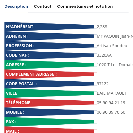
Description
Contact
Commentaires et notation
N°ADHÉRENT :
2,288
ADHÉRENT :
Mr PAQUIN Jean-
PROFESSION :
Artisan Soudeur
CODE NAF :
3320AA
ADRESSE :
1020 T Les Domain
COMPLÉMENT ADRESSE :
CODE POSTAL :
97122
VILLE :
BAIE MAHAULT
TÉLÉPHONE :
05.90.94.21.19
MOBILE :
06.90.39.70.50
FAX :
MAIL :