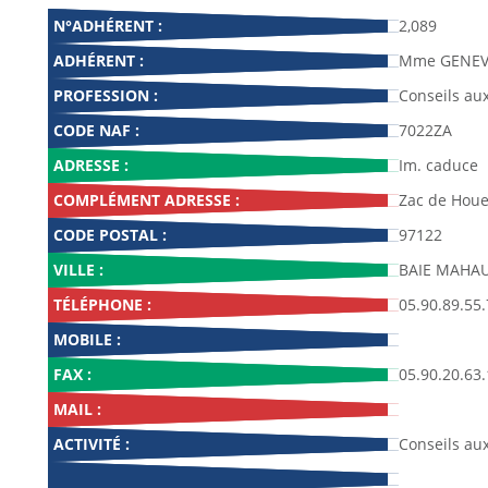
N°ADHÉRENT :
2,089
ADHÉRENT :
Mme GENEVR
PROFESSION :
Conseils au
CODE NAF :
7022ZA
ADRESSE :
Im. caduce
COMPLÉMENT ADRESSE :
Zac de Houe
CODE POSTAL :
97122
VILLE :
BAIE MAHA
TÉLÉPHONE :
05.90.89.55
MOBILE :
FAX :
05.90.20.63
MAIL :
ACTIVITÉ :
Conseils au