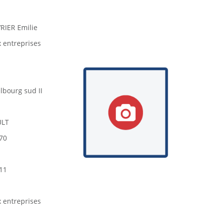
IER Emilie
x entreprises
lbourg sud II
ULT
.70
.11
x entreprises