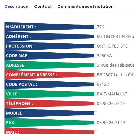
Description
Contact
Commentaires et notation
N°ADHÉRENT :
776
ADHÉRENT :
Mr LINCERTIN Geo
PROFESSION :
ORTHOPEDISTE
CODE NAF :
3250AA
ADRESSE :
3 Rue des Hibiscu
COMPLÉMENT ADRESSE :
BP 2307 Lot les Ci
CODE POSTAL :
97122
VILLE :
BAIE-MAHAULT
TÉLÉPHONE :
05.90.26.75.15
MOBILE :
FAX :
05.90.26.71.15
MAIL :