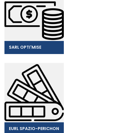
SARL OPTI'MISE
EURL SPAZIO-PERICHON