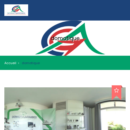
domotique
Accueil
domotique