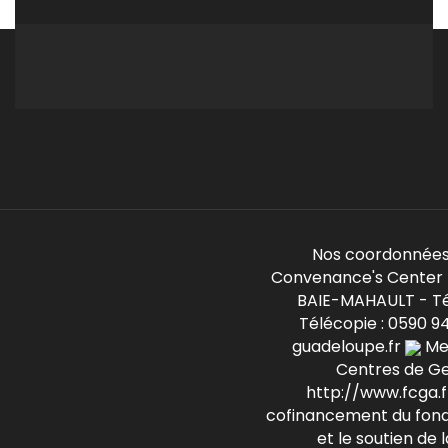
Nos coordonnées
Convenance's Center -
BAIE-MAHAULT - Té
Télécopie : 0590 9
guadeloupe.fr
Mem
Centres de G
http://www.fcga.fr
cofinancement du fond
et le soutien de