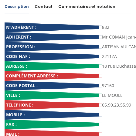
Description
Contact
Commentaires et notation
N°ADHÉRENT :
882
ADHÉRENT :
Mr COMAN Jean
PROFESSION :
ARTISAN VULCA
CODE NAF :
2211ZA
ADRESSE :
18 rue Duchassa
COMPLÉMENT ADRESSE :
CODE POSTAL :
97160
VILLE :
LE MOULE
TÉLÉPHONE :
05.90.23.55.99
MOBILE :
FAX :
MAIL :