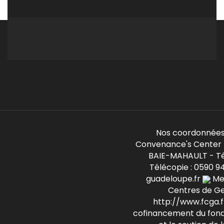
Nos coordonnées
Convenance's Center -
BAIE-MAHAULT - Té
Télécopie : 0590 9
guadeloupe.fr
Mem
Centres de G
http://www.fcga.fr
cofinancement du fond