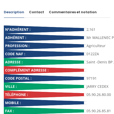
Description
Contact
Commentaires et notation
N°ADHÉRENT :
2,161
ADHÉRENT :
Mr MALLENEC Ph
PROFESSION :
Agriculteur
CODE NAF :
0122ZA
ADRESSE :
Saint -Denis BP
COMPLÉMENT ADRESSE :
CODE POSTAL :
97191
VILLE :
JARRY CEDEX
TÉLÉPHONE :
05.90.26.80.00
MOBILE :
FAX :
05.90.26.85.81