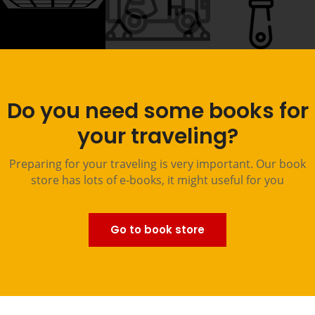
ICE CREAM
CARAVELLE
POINTE NOIRE
SEV
Do you need some books for
AMBULANCE
BOUTIQUE
your traveling?
Preparing for your traveling is very important. Our book
store has lots of e-books, it might useful for you
Go to book store