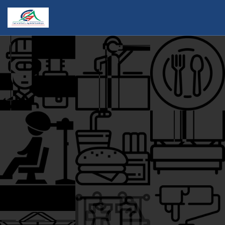
ALU PRESTIGE
KARUKERA
2010
SEABOB
JEU CONSULT
RESIDENCE DE
COCOPASSION
EI TURLAS
LA