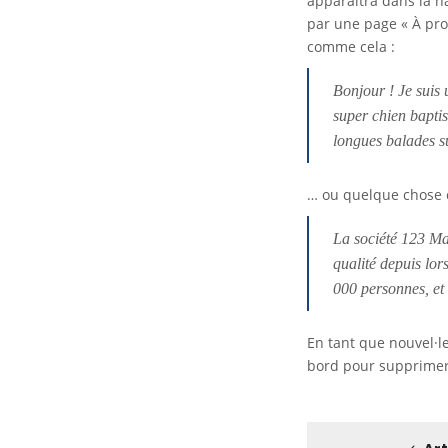
apparaîtra dans la n
par une page « À pro
comme cela :
Bonjour ! Je suis 
super chien baptis
longues balades su
… ou quelque chose 
La société 123 Ma
qualité depuis lo
000 personnes, et
En tant que nouvel·le
bord
pour supprimer 