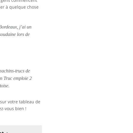
des gens commencent
bler à quelque chose
 Bordeaux, j’ai un
 soudaine lors de
machins-trucs de
in Truc emploie 2
oise.
 sur
votre tableau de
z-vous bien !