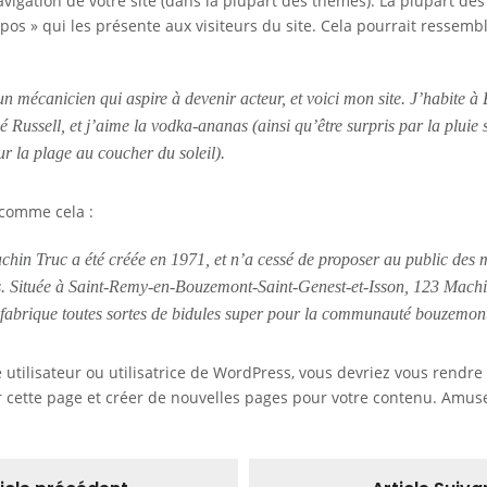
avigation de votre site (dans la plupart des thèmes). La plupart 
pos » qui les présente aux visiteurs du site. Cela pourrait ressem
un mécanicien qui aspire à devenir acteur, et voici mon site. J’habite à
é Russell, et j’aime la vodka-ananas (ainsi qu’être surpris par la pluie
r la plage au coucher du soleil).
comme cela :
chin Truc a été créée en 1971, et n’a cessé de proposer au public des 
rs. Située à Saint-Remy-en-Bouzemont-Saint-Genest-et-Isson, 123 Mach
 fabrique toutes sortes de bidules super pour la communauté bouzemont
 utilisateur ou utilisatrice de WordPress, vous devriez vous rendre
cette page et créer de nouvelles pages pour votre contenu. Amuse