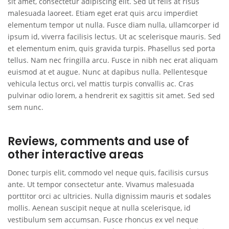
sit amet, consectetur adipiscing elit. Sed ut felis at risus
malesuada laoreet. Etiam eget erat quis arcu imperdiet
elementum tempor ut nulla. Fusce diam nulla, ullamcorper id
ipsum id, viverra facilisis lectus. Ut ac scelerisque mauris. Sed
et elementum enim, quis gravida turpis. Phasellus sed porta
tellus. Nam nec fringilla arcu. Fusce in nibh nec erat aliquam
euismod at et augue. Nunc at dapibus nulla. Pellentesque
vehicula lectus orci, vel mattis turpis convallis ac. Cras
pulvinar odio lorem, a hendrerit ex sagittis sit amet. Sed sed
sem nunc.
Reviews, comments and use of
other interactive areas
Donec turpis elit, commodo vel neque quis, facilisis cursus
ante. Ut tempor consectetur ante. Vivamus malesuada
porttitor orci ac ultricies. Nulla dignissim mauris et sodales
mollis. Aenean suscipit neque at nulla scelerisque, id
vestibulum sem accumsan. Fusce rhoncus ex vel neque