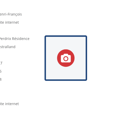
nri-François
ite internet
Perdrix Résidence
stralland
LT
6
8
ite internet