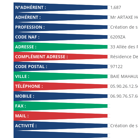
N°ADHÉRENT :
1,687
ADHÉRENT :
Mr ARTAXE He
PROFESSION :
Création de s
CODE NAF :
6209ZA
ADRESSE :
33 Allée des 
COMPLÉMENT ADRESSE :
Résidence De
CODE POSTAL :
97122
VILLE :
BAIE MAHAU
TÉLÉPHONE :
05.90.26.12.5
MOBILE :
06.90.76.57.6
FAX :
MAIL :
ACTIVITÉ :
Création de s