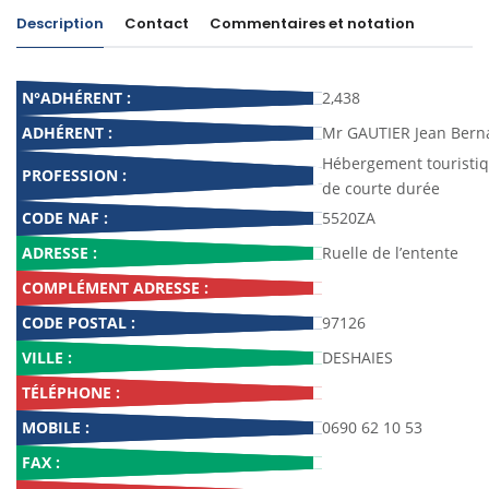
Description
Contact
Commentaires et notation
N°ADHÉRENT :
2,438
ADHÉRENT :
Mr GAUTIER Jean Bern
Hébergement touristi
PROFESSION :
de courte durée
CODE NAF :
5520ZA
ADRESSE :
Ruelle de l’entente
COMPLÉMENT ADRESSE :
CODE POSTAL :
97126
VILLE :
DESHAIES
TÉLÉPHONE :
MOBILE :
0690 62 10 53
FAX :