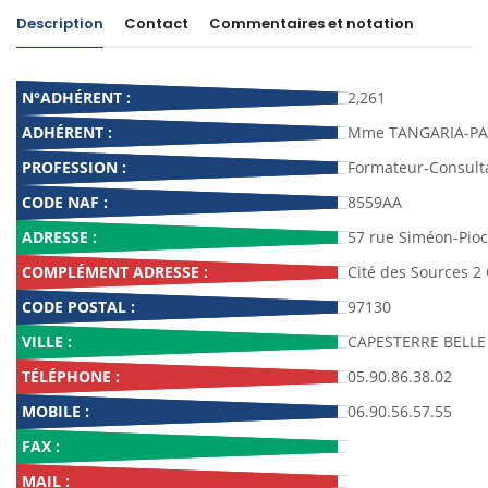
Description
Contact
Commentaires et notation
N°ADHÉRENT :
2,261
ADHÉRENT :
Mme TANGARIA-PA
PROFESSION :
Formateur-Consult
CODE NAF :
8559AA
ADRESSE :
57 rue Siméon-Pio
COMPLÉMENT ADRESSE :
Cité des Sources 2 
CODE POSTAL :
97130
VILLE :
CAPESTERRE BELLE
TÉLÉPHONE :
05.90.86.38.02
MOBILE :
06.90.56.57.55
FAX :
MAIL :