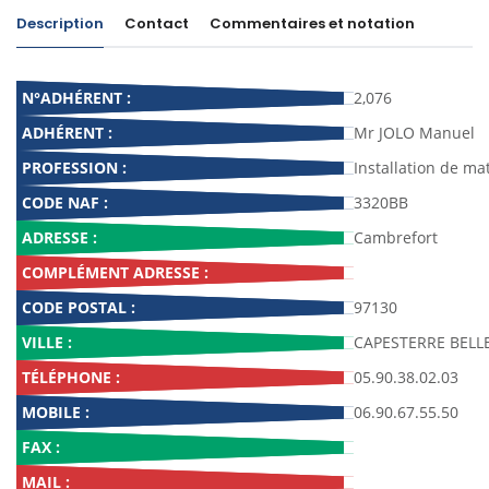
Description
Contact
Commentaires et notation
N°ADHÉRENT :
2,076
ADHÉRENT :
Mr JOLO Manuel
PROFESSION :
Installation de mat
CODE NAF :
3320BB
ADRESSE :
Cambrefort
COMPLÉMENT ADRESSE :
CODE POSTAL :
97130
VILLE :
CAPESTERRE BELL
TÉLÉPHONE :
05.90.38.02.03
MOBILE :
06.90.67.55.50
FAX :
MAIL :