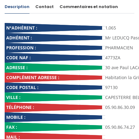
Description
Contact
Commentaires et notation
N°ADHÉRENT :
1,065
ADHÉRENT :
Mr LEDUCQ Pasc
PROFESSION :
PHARMACIEN
CODE NAF :
4773ZA
ADRESSE :
30 ave Paul LAC
COMPLÉMENT ADRESSE :
Habitation la Gr
CODE POSTAL :
97130
VILLE :
CAPESTERRE BE
TÉLÉPHONE :
05.90.86.30.09
MOBILE :
FAX :
05.90.86.74.27
MAIL :