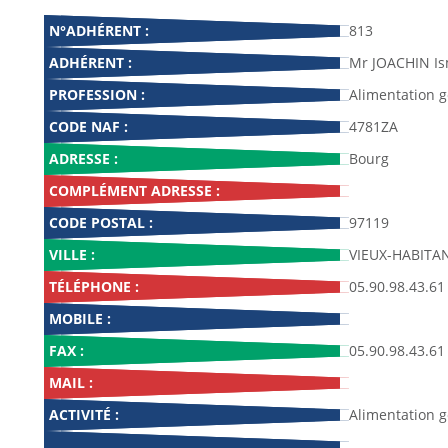
N°ADHÉRENT :
813
ADHÉRENT :
Mr JOACHIN I
PROFESSION :
Alimentation g
CODE NAF :
4781ZA
ADRESSE :
Bourg
COMPLÉMENT ADRESSE :
CODE POSTAL :
97119
VILLE :
VIEUX-HABITA
TÉLÉPHONE :
05.90.98.43.61
MOBILE :
FAX :
05.90.98.43.61
MAIL :
ACTIVITÉ :
Alimentation g