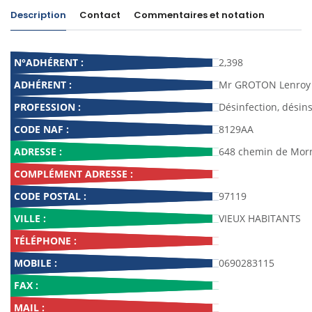
Description
Contact
Commentaires et notation
N°ADHÉRENT :
2,398
ADHÉRENT :
Mr GROTON Lenroy
PROFESSION :
Désinfection, désins
CODE NAF :
8129AA
ADRESSE :
648 chemin de Morn
COMPLÉMENT ADRESSE :
CODE POSTAL :
97119
VILLE :
VIEUX HABITANTS
TÉLÉPHONE :
MOBILE :
0690283115
FAX :
MAIL :