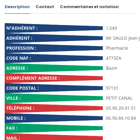
Description
Contact
Commentaires et notation
N°ADHÉRENT :
1,549
ADHÉRENT :
Mr SAULO Jean-
PROFESSION :
Pharmacie
CODE NAF :
4773ZA
ADRESSE :
Bazin
COMPLÉMENT ADRESSE :
CODE POSTAL :
97131
VILLE :
PETIT CANAL
TÉLÉPHONE :
05.90.20.91.51
MOBILE :
06.90.84.10.84
FAX :
MAIL :