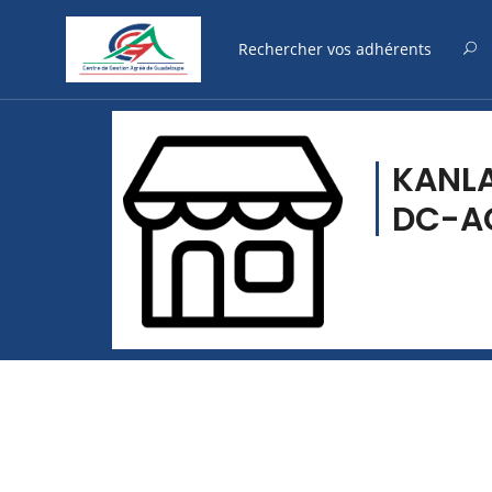
KANLA
DC-A