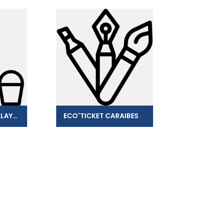
SASU KARAIBES BALAYAGE
ECO'TICKET CARAIBES