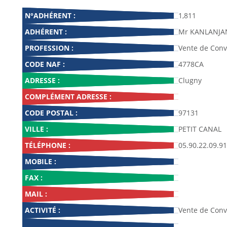
N°ADHÉRENT :
1,811
ADHÉRENT :
Mr KANLANJAN
PROFESSION :
Vente de Conve
CODE NAF :
4778CA
ADRESSE :
Clugny
COMPLÉMENT ADRESSE :
CODE POSTAL :
97131
VILLE :
PETIT CANAL
TÉLÉPHONE :
05.90.22.09.91
MOBILE :
FAX :
MAIL :
ACTIVITÉ :
Vente de Conve