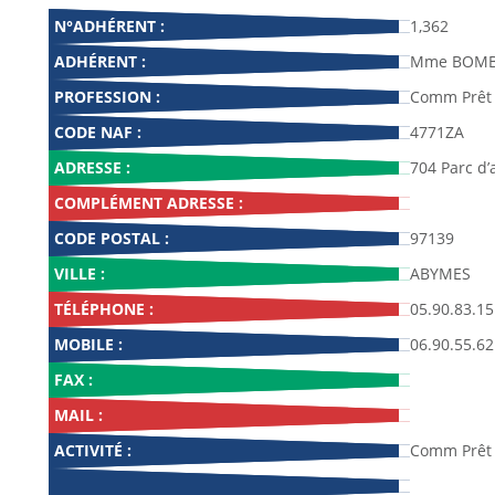
N°ADHÉRENT :
1,362
ADHÉRENT :
Mme BOMBA
PROFESSION :
Comm Prêt 
CODE NAF :
4771ZA
ADRESSE :
704 Parc d’a
COMPLÉMENT ADRESSE :
CODE POSTAL :
97139
VILLE :
ABYMES
TÉLÉPHONE :
05.90.83.15
MOBILE :
06.90.55.62
FAX :
MAIL :
ACTIVITÉ :
Comm Prêt 