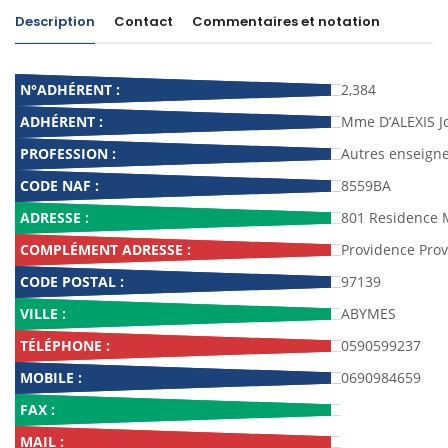
Description
Contact
Commentaires et notation
N°ADHÉRENT :
2,384
ADHÉRENT :
Mme D’ALEXIS Jo
PROFESSION :
Autres enseign
CODE NAF :
8559BA
ADRESSE :
801 Residence 
COMPLÉMENT ADRESSE :
Providence Pro
CODE POSTAL :
97139
VILLE :
ABYMES
TÉLÉPHONE :
0590599237
MOBILE :
0690984659
FAX :
MAIL :