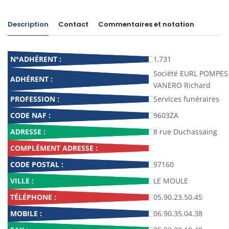
Description
Contact
Commentaires et notation
N°ADHÉRENT :
1,731
Société EURL POMPES
ADHÉRENT :
VANERO Richard
PROFESSION :
Services funéraires
CODE NAF :
9603ZA
ADRESSE :
8 rue Duchassaing
COMPLÉMENT ADRESSE :
CODE POSTAL :
97160
VILLE :
LE MOULE
TÉLÉPHONE :
05.90.23.50.45
MOBILE :
06.90.35.04.38