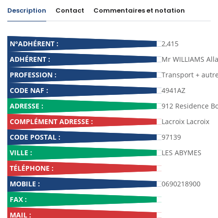
Description
Contact
Commentaires et notation
N°ADHÉRENT :
2,415
ADHÉRENT :
Mr WILLIAMS All
PROFESSION :
Transport + autre
CODE NAF :
4941AZ
ADRESSE :
912 Residence Bo
COMPLÉMENT ADRESSE :
Lacroix Lacroix
CODE POSTAL :
97139
VILLE :
LES ABYMES
TÉLÉPHONE :
MOBILE :
0690218900
FAX :
MAIL :